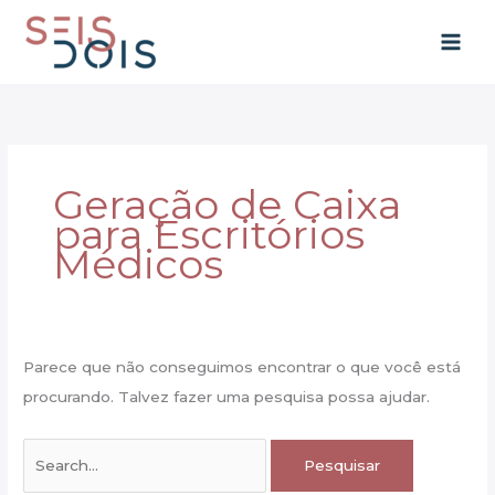
Ir
para
o
conteúdo
Geração de Caixa
para Escritórios
Médicos
Parece que não conseguimos encontrar o que você está
procurando. Talvez fazer uma pesquisa possa ajudar.
Pesquisar
por: