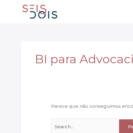
Ir
para
o
conteúdo
BI para Advocac
Parece que não conseguimos encont
Pesquisar
por: